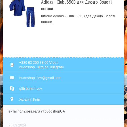
Adidas - Club J350B для Дзюдо. Золоті
погони.
Кімоно Adidas - Club J350B для Дзюдо. Золоті
погони.
+380 63 255 38 00 Viber.
budoshop_ukraine Telegram
budoshop.kiev@gmail.com
glib.bersenyev
Україна, Київ
Твиты пользователя @budoshopUA
25.09.2024