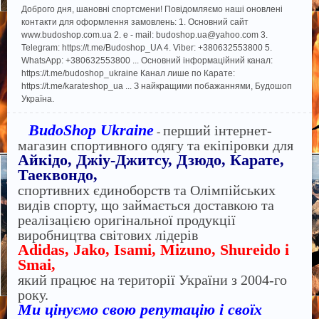
Доброго дня, шановні спортсмени! Повідомляємо наші оновлені
контакти для оформлення замовлень: 1. Основний сайт
www.budoshop.com.ua 2. e - mail: budoshop.ua@​yahoo.com 3.
Telegram: https://t.me/Budoshop_UA 4. Viber: +380632553800 5.
WhatsApp: +380632553800 ... Основний інформаційний канал:
https://t.me/budoshop_ukraine Канал лише по Карате:
https://t.me/karateshop_ua ... З найкращими побажаннями, Будошоп
Україна.
BudoShop Ukraine
перший інтернет-
-
магазин спортивного одягу та екіпіровки для
Айкідо, Джіу-Джитсу, Дзюдо, Карате,
Таеквондо,
спортивних єдиноборств та Олімпійських
видів спорту, що займається доставкою та
реалізацією оригінальної продукції
виробництва світових лідерів
Adidas, Jako, Isami, Mizuno, Shureido і
Smai,
який працює на території України з 2004-го
року.
Ми цінуємо свою репутацію і своїх