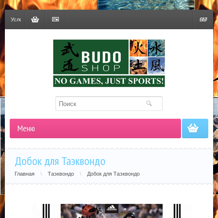
Условия
доставки
Корзина
Оформить
Гривна
заказ
Меню
Добок для Таэквондо
Главная
\
Таэквондо
\
Добок для Таэквондо