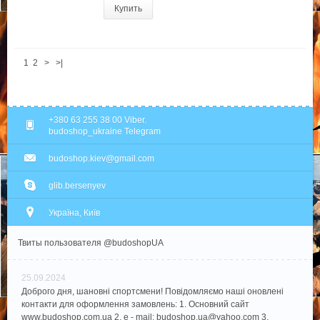
Купить
1
2
>
>|
+380 63 255 38 00 Viber.
budoshop_ukraine Telegram
budoshop.kiev@gmail.com
glib.bersenyev
Україна, Київ
Твиты пользователя @budoshopUA
25.09.2024
Доброго дня, шановні спортсмени! Повідомляємо наші оновлені
контакти для оформлення замовлень: 1. Основний сайт
www.budoshop.com.ua 2. e - mail: budoshop.ua@​yahoo.com 3.