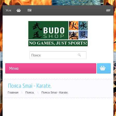
Условия
доставки
Корзина
Оформить
Гривна
заказ
Меню
Пояса Smai - Karate.
Главная
\
Пояса.
\
Пояса Smai - Karate.