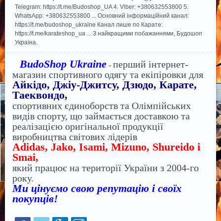
Telegram: https://t.me/Budoshop_UA 4. Viber: +380632553800 5.
WhatsApp: +380632553800 ... Основний інформаційний канал:
https://t.me/budoshop_ukraine Канал лише по Карате:
https://t.me/karateshop_ua ... З найкращими побажаннями, Будошоп
Україна.
BudoShop Ukraine
перший інтернет-
-
магазин спортивного одягу та екіпіровки для
Айкідо, Джіу-Джитсу, Дзюдо, Карате,
Таеквондо,
спортивних єдиноборств та Олімпійських
видів спорту, що займається доставкою та
реалізацією оригінальної продукції
виробництва світових лідерів
Adidas, Jako, Isami, Mizuno, Shureido і
Smai,
який працює на території України з 2004-го
року.
Ми цінуємо свою репутацію і своїх
покупців!