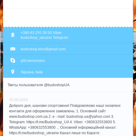
+380 63 255 38 00 Viber.
budoshop_ukraine Telegram
budoshop.kiev@gmail.com
glib.bersenyev
Україна, Київ
Твиты пользователя @budoshopUA
25.09.2024
Доброго дня, шановні спортсмени! Повідомляємо наші оновлені
контакти для оформлення замовлень: 1. Основний сайт
www.budoshop.com.ua 2. e - mail: budoshop.ua@​yahoo.com 3.
Telegram: https://t.me/Budoshop_UA 4. Viber: +380632553800 5.
WhatsApp: +380632553800 ... Основний інформаційний канал:
https://t.me/budoshop_ukraine Канал лише по Карате: