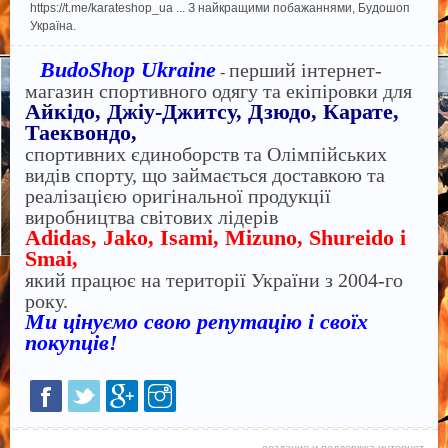
https://t.me/karateshop_ua ... З найкращими побажаннями, Будошоп
Україна.
BudoShop Ukraine
перший інтернет-
-
магазин спортивного одягу та екіпіровки для
Айкідо, Джіу-Джитсу, Дзюдо, Карате,
Таеквондо,
спортивних єдиноборств та Олімпійських
видів спорту, що займається доставкою та
реалізацією оригінальної продукції
виробництва світових лідерів
Adidas, Jako, Isami, Mizuno, Shureido і
Smai,
який працює на території України з 2004-го
року.
Ми цінуємо свою репутацію і своїх
покупців!