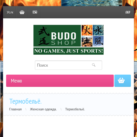
Условия
доставки
Корзина
Оформить
Гривна
заказ
Меню
Термобельё.
Главная
\
Женская одежда.
\
Термобельё.