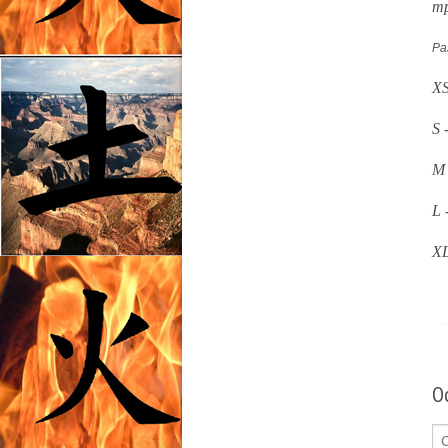
тр
Ра
XS
S 
M 
L 
XL
О