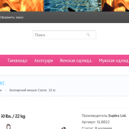
Оформить заказ
е
Таеквондо
Аксесуари
Женская одежда.
Мужская одежд
кг.
ок
\
Болгарский мешок Саплс. 22 кг.
Производитель:
Suples Ltd.
Артикул: SLBB22
Статус: В наличии