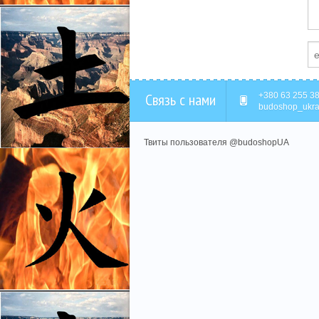
Связь с нами
+380 63 255 38
budoshop_ukra
Твиты пользователя @budoshopUA