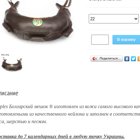
В корзину
Поделиться…
писание
ples Болгарский мешок ® изготовлен ​​из кожи самого высокого к
готовлеными из качественного нейлона и заполнен в соответст
са, шерстью и песком.
ставка до 7 календарных дней в любую точку Украины.