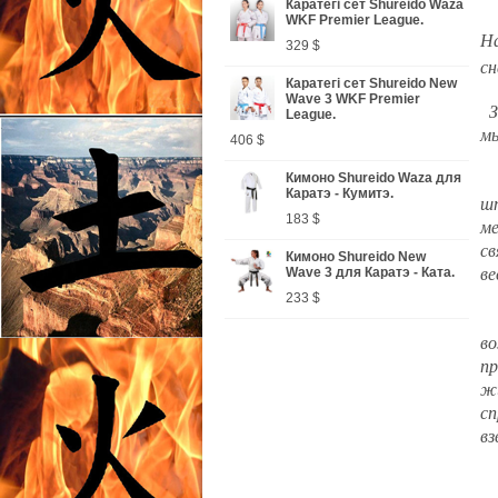
Каратегі сет Shureido Waza
WKF Premier League.
На
329 $
сн
Каратегі сет Shureido New
Wave 3 WKF Premier
За
League.
мы
406 $
Кимоно Shureido Waza для
Уп
Каратэ - Кумитэ.
шт
183 $
ме
св
Кимоно Shureido New
Wave 3 для Каратэ - Ката.
ве
233 $
О
во
пр
жи
сп
вз
За