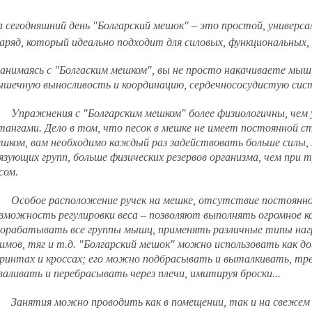
 сегодняшний день "Болгарский мешок" – это простой, универ
аряд, который идеально подходит для силовых, функциональных, а
нимаясь с "Болгаским мешком", вы не просто накачиваете мыш
шечную выносливость и координацию, сердечнососудистую сис
ражнения с "Болгарским мешком" более физиологичны, чем у
ангами. Дело в том, что песок в мешке не имеет постоянной с
шком, вам необходимо каждый раз задействовать больше силы,
язующих групп, больше физических резервов организма, чем при 
сом.
собое расположение ручек на мешке, отсутствие постоянной
зможность регулировки веса – позволяют выполнять огромное к
орабатывать все группы мышц, применять различные типы нагр
мов, тяг и т.д. "Болгарский мешок" можно использовать как 
ринтах и кроссах; его можно подбрасывать и выталкивать, тре
валивать и перебрасывать через плечи, имитируя броски...
нятия можно проводить как в помещении, так и на свежем в