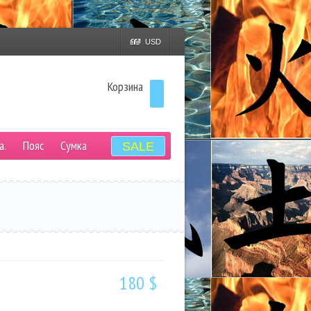
USD
Корзина
а.
Пояс
Сумка
SALE
180 $