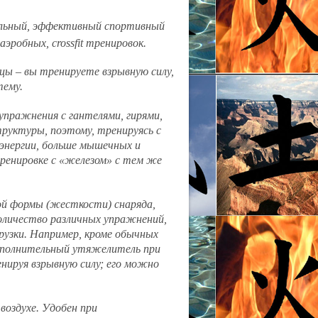
сальный, эффективный спортивный
эробных, crossfit тренировок.
цы – вы тренируете взрывную силу,
тему.
пражнения с гантелями, гирями,
труктуры, поэтому, тренируясь с
 энергии, больше мышечных и
тренировке с «железом» с тем же
 формы (жесткости) снаряда,
оличество различных упражнений,
узки. Например, кроме обычных
дополнительный утяжелитель при
нируя взрывную силу; его можно
оздухе. Удобен при