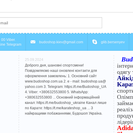
 00 Viber.
budoshop.kiev@gmail.com
glib.bersenyev
ine Telegram
Bud
25.09.2024
інтер
Доброго дня, шановні спортсмени!
Повідомляємо наші оновлені контакти для
одягу 
оформлення замовлень: 1. Основний сайт
Айкі
www.budoshop.com.ua 2. e - mail: budoshop.ua@​
Карат
yahoo.com 3. Telegram: https://t.me/Budoshop_UA
спорт
4. Viber: +380632553800 5. WhatsApp:
Олімп
+380632553800 ... Основний інформаційний
займа
канал: https://t.me/budoshop_ukraine Канал лише
по Карате: https://t.me/karateshop_ua ... З
реалі
найкращими побажаннями, Будошоп Україна.
проду
лідері
Adida