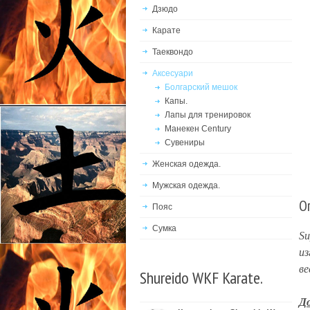
Дзюдо
Карате
Таеквондо
Аксесуари
Болгарский мешок
Капы.
Лапы для тренировок
Манекен Century
Сувениры
Женская одежда.
Мужская одежда.
О
Пояс
Сумка
Su
из
ве
Shureido WKF Karate.
До