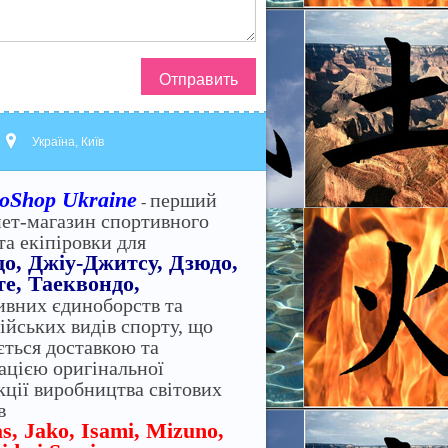
Отправить
Україна, Київ
oShop Ukraine
перший
-
нет-магазин спортивного
та екіпіровки для
до, Джіу-Джитсу, Дзюдо,
е, Таеквондо,
ивних єдиноборств та
ійських видів спорту, що
ється доставкою та
зацією оригінальної
кції виробництва світових
в
s, Jako, Isami, Mizuno,