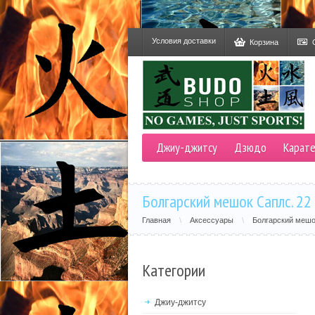
Условия доставки
Корзина
Джиу-джитсу
Дзюдо
Карат
Болгарский мешок Саплс. 22 
Главная
\
Аксессуары
\
Болгарский меш
Категории
Джиу-джитсу