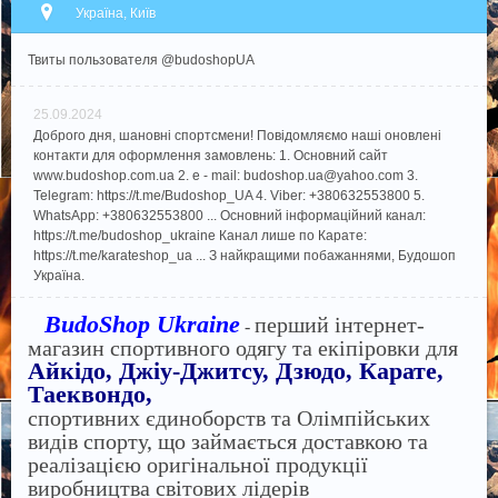
Україна, Київ
Твиты пользователя @budoshopUA
25.09.2024
Доброго дня, шановні спортсмени! Повідомляємо наші оновлені
контакти для оформлення замовлень: 1. Основний сайт
www.budoshop.com.ua 2. e - mail: budoshop.ua@​yahoo.com 3.
Telegram: https://t.me/Budoshop_UA 4. Viber: +380632553800 5.
WhatsApp: +380632553800 ... Основний інформаційний канал:
https://t.me/budoshop_ukraine Канал лише по Карате:
https://t.me/karateshop_ua ... З найкращими побажаннями, Будошоп
Україна.
BudoShop Ukraine
перший інтернет-
-
магазин спортивного одягу та екіпіровки для
Айкідо, Джіу-Джитсу, Дзюдо, Карате,
Таеквондо,
спортивних єдиноборств та Олімпійських
видів спорту, що займається доставкою та
реалізацією оригінальної продукції
виробництва світових лідерів