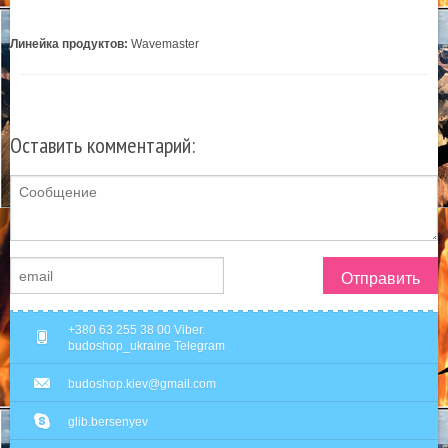
Линейка продуктов:
Wavemaster
Оставить комментарий:
Отправить
+380 63 255 38 00 Viber.
budoshop_ukraine Telegram
budoshop.kiev@gmail.com
glib.bersenyev