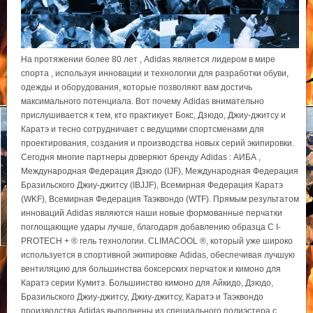
На протяжении более 80 лет , Adidas является лидером в мире
спорта , используя инновации и технологии для разработки обуви,
одежды и оборудования, которые позволяют вам достичь
максимального потенциала. Вот почему Adidas внимательно
прислушивается к тем, кто практикует Бокс, Дзюдо, Джиу-джитсу и
Каратэ и тесно сотрудничает с ведущими спортсменами для
проектирования, создания и производства новых серий экипировки.
Сегодня многие партнеры доверяют бренду Adidas : АИБА ,
Международная Федерация Дзюдо (IJF), Международная Федерация
Бразильского Джиу-джитсу (IBJJF), Всемирная Федерация Каратэ
(WKF), Всемирная Федерация Таэквондо (WTF). Прямым результатом
инноваций Adidas являются наши новые формованные перчатки
поглощающие удары лучше, благодаря добавлению образца C I-
PROTECH + ® гель технологии. CLIMACOOL ®, который уже широко
используется в спортивной экипировке Adidas, обеспечивая лучшую
вентиляцию для большинства боксерских перчаток и кимоно для
Каратэ серии Кумитэ. Большинство кимоно для Айкидо, Дзюдо,
Бразильского Джиу-джитсу, Джиу-джитсу, Каратэ и Таэквондо
производства Аdidas выполнены из специального полиэстера с