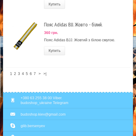
Купить
Пояс Adidas BJJ. Жовто - білий.
360 грн.
Пояс Adidas BJJ. Жовтий з білою смугою.
Купить
1
2
3
4
5
6
7
>
>|
+380 63 255 38 00 Viber.
budoshop_ukraine Telegram
budoshop.kiev@gmail.com
glib.bersenyev