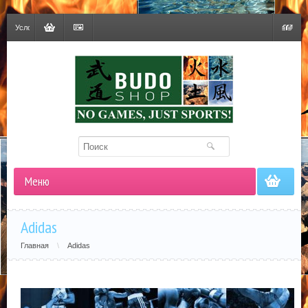
Условия
доставки
Корзина
Оформить
Гривна
заказ
Меню
Adidas
Главная
\
Adidas