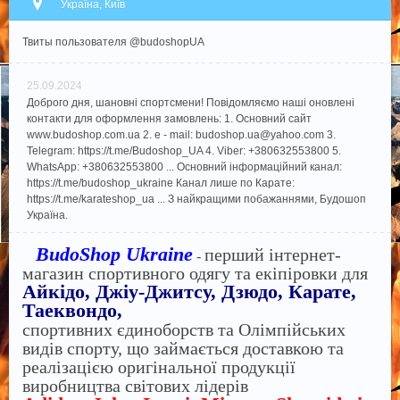
Україна, Київ
Твиты пользователя @budoshopUA
25.09.2024
Доброго дня, шановні спортсмени! Повідомляємо наші оновлені
контакти для оформлення замовлень: 1. Основний сайт
www.budoshop.com.ua 2. e - mail: budoshop.ua@​yahoo.com 3.
Telegram: https://t.me/Budoshop_UA 4. Viber: +380632553800 5.
WhatsApp: +380632553800 ... Основний інформаційний канал:
https://t.me/budoshop_ukraine Канал лише по Карате:
https://t.me/karateshop_ua ... З найкращими побажаннями, Будошоп
Україна.
BudoShop Ukraine
перший інтернет-
-
магазин спортивного одягу та екіпіровки для
Айкідо, Джіу-Джитсу, Дзюдо, Карате,
Таеквондо,
спортивних єдиноборств та Олімпійських
видів спорту, що займається доставкою та
реалізацією оригінальної продукції
виробництва світових лідерів