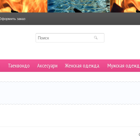
Оформить заказ
е
Таеквондо
Аксесуари
Женская одежда.
Мужская одежд