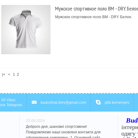
Мужское спортивное поло BM - DRY. Белое
Мужское спортивное поло BM - DRY. Белое.
|<
<
1
2
 00 Viber.
budoshop.kiev@gmail.com
glib.bersenyev
ine Telegram
Bud
25.09.2024
інтер
Доброго дня, шановні спортсмени!
Повідомляємо наші оновлені контакти для
одягу 
оформлення замовлень: 1. Основний сайт