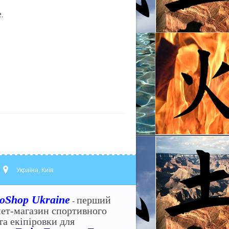
.
Україна, Київ
oShop Ukraine
перший
-
нет-магазин спортивного
та екіпіровки для