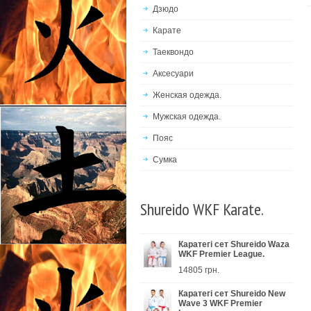
Дзюдо
Карате
Таеквондо
Аксесуари
Женская одежда.
Мужская одежда.
Пояс
Сумка
Shureido WKF Karate.
Каратегі сет Shureido Waza
WKF Premier League.
14805 грн.
Каратегі сет Shureido New
Wave 3 WKF Premier