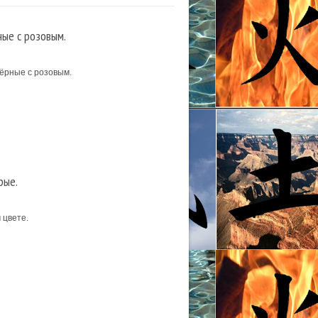
ные с розовым.
ёрные с розовым.
рые.
 цвете.