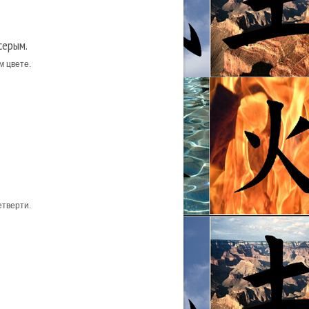
серым.
м цвете.
етверти.