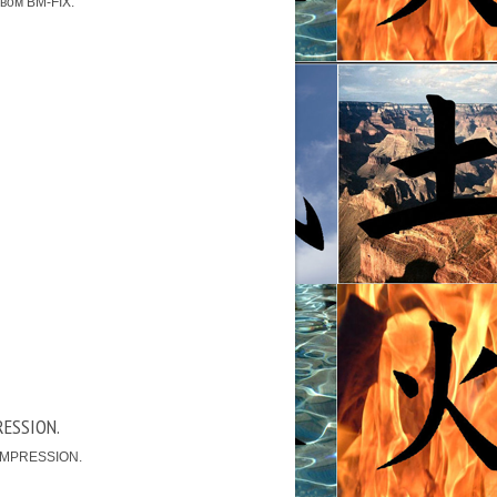
вом BM-FIX.
RESSION.
OMPRESSION.