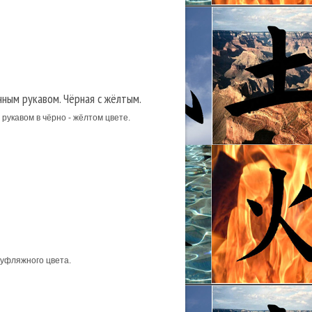
ным рукавом. Чёрная с жёлтым.
укавом в чёрно - жёлтом цвете.
уфляжного цвета.