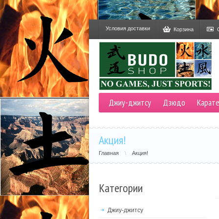
Условия доставки
Корзина
Джиу-джитсу
Дзюдо
Карат
Акция!
Главная
\
Акция!
Категории
Джиу-джитсу