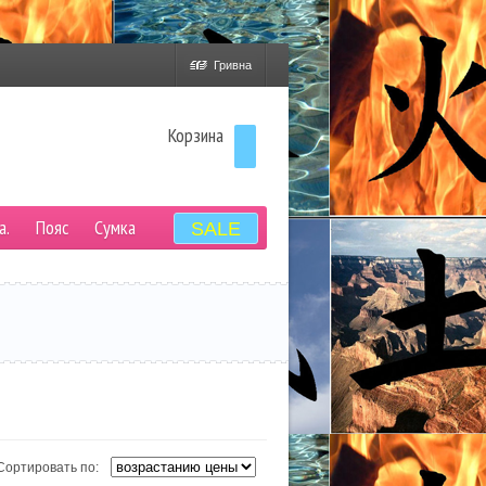
Гривна
Корзина
а.
Пояс
Сумка
SALE
Сортировать по: