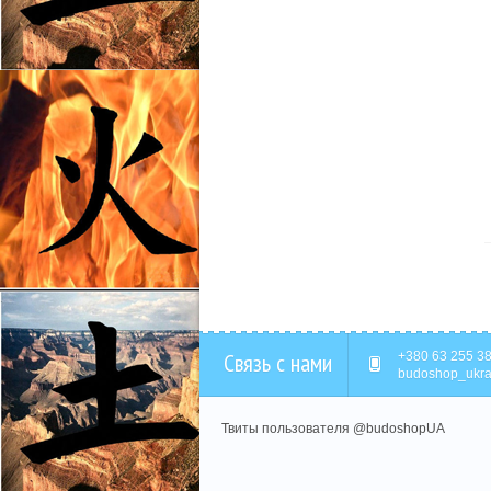
Связь с нами
+380 63 255 38
budoshop_ukra
Твиты пользователя @budoshopUA