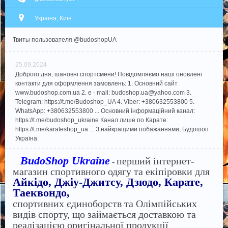
Україна, Київ
Твиты пользователя @budoshopUA
25.09.2024
Доброго дня, шановні спортсмени! Повідомляємо наші оновлені
контакти для оформлення замовлень: 1. Основний сайт
www.budoshop.com.ua 2. e - mail: budoshop.ua@​yahoo.com 3.
Telegram: https://t.me/Budoshop_UA 4. Viber: +380632553800 5.
WhatsApp: +380632553800 ... Основний інформаційний канал:
https://t.me/budoshop_ukraine Канал лише по Карате:
https://t.me/karateshop_ua ... З найкращими побажаннями, Будошоп
Україна.
BudoShop Ukraine
перший інтернет-
-
магазин спортивного одягу та екіпіровки для
Айкідо, Джіу-Джитсу, Дзюдо, Карате,
Таеквондо,
спортивних єдиноборств та Олімпійських
видів спорту, що займається доставкою та
реалізацією оригінальної продукції