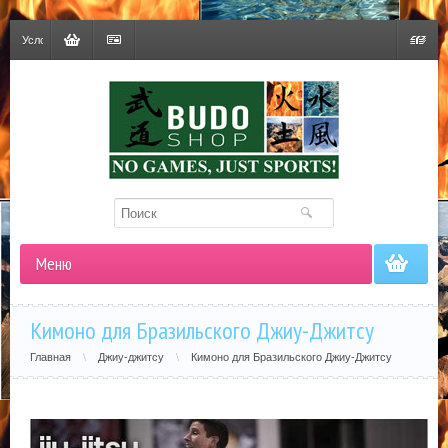
Условия
доставки
Корзина
Оформить
Гривна
заказ
Меню
Кимоно для Бразильского Джиу-Джитсу
Главная
\
Джиу-джитсу
\
Кимоно для Бразильского Джиу-Джитсу