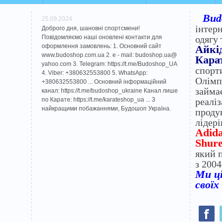
Bud
25.09.2024
інтер
Доброго дня, шановні спортсмени!
Повідомляємо наші оновлені контакти для
одягу 
оформлення замовлень: 1. Основний сайт
Айкі
www.budoshop.com.ua 2. e - mail: budoshop.ua@​
Карат
yahoo.com 3. Telegram: https://t.me/Budoshop_UA
спорт
4. Viber: +380632553800 5. WhatsApp:
Олімп
+380632553800 ... Основний інформаційний
займа
канал: https://t.me/budoshop_ukraine Канал лише
по Карате: https://t.me/karateshop_ua ... З
реалі
найкращими побажаннями, Будошоп Україна.
проду
лідері
Adida
Shure
який 
з 2004
Ми ці
своїх