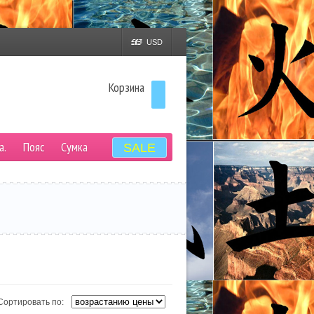
USD
Корзина
а.
Пояс
Сумка
SALE
Сортировать по: