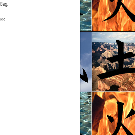
Bag.
udo.