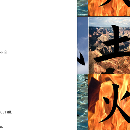
ній.
жовтий.
й.