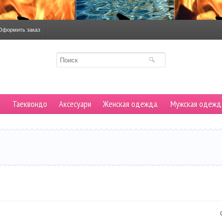
Оформить заказ
е
Таеквондо
Аксесуари
Женская одежда.
Мужская одежд