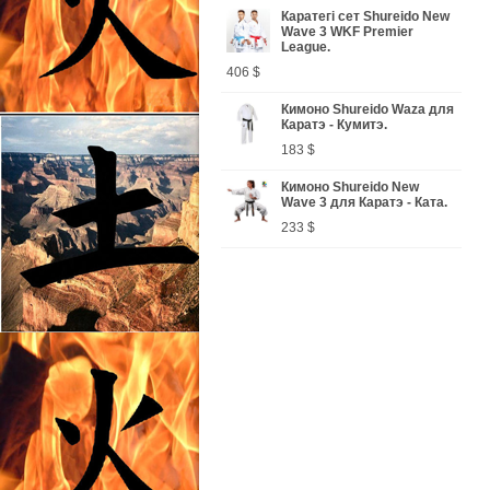
Каратегі сет Shureido New
Wave 3 WKF Premier
League.
406 $
Кимоно Shureido Waza для
Каратэ - Кумитэ.
183 $
Кимоно Shureido New
Wave 3 для Каратэ - Ката.
233 $