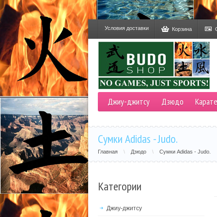
Условия доставки
Корзина
Джиу-джитсу
Дзюдо
Карат
Сумки Adidas - Judo.
Главная
\
Дзюдо
\
Сумки Adidas - Judo.
Категории
Джиу-джитсу