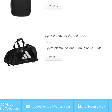
Купить
Сумка-рюкзак Adidas Judo.
85 $
Сумка-рюкзак Adidas Judo / Чорно - біла.
Купить
 00 Viber.
budoshop.kiev@gmail.com
glib.bersenyev
ine Telegram