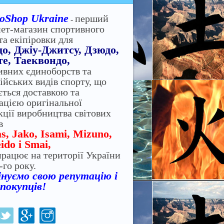
oShop Ukraine
перший
-
нет-магазин спортивного
та екіпіровки для
до, Джіу-Джитсу, Дзюдо,
е, Таеквондо,
ивних єдиноборств та
ійських видів спорту, що
ється доставкою та
зацією оригінальної
кції виробництва світових
в
s, Jako, Isami, Mizuno,
ido і Smai,
працює на території України
-го року.
нуємо свою репутацію і
 покупців!