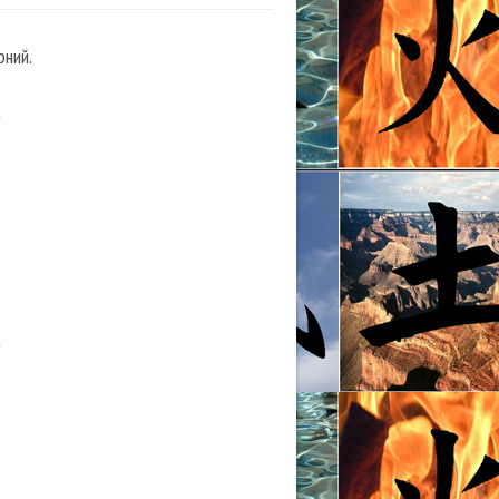
рний.
.
.