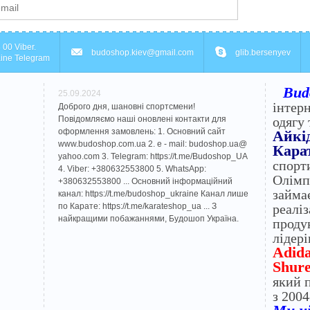
 00 Viber.
budoshop.kiev@gmail.com
glib.bersenyev
ine Telegram
Bud
25.09.2024
інтер
Доброго дня, шановні спортсмени!
Повідомляємо наші оновлені контакти для
одягу 
оформлення замовлень: 1. Основний сайт
Айкі
www.budoshop.com.ua 2. e - mail: budoshop.ua@​
Карат
yahoo.com 3. Telegram: https://t.me/Budoshop_UA
спорт
4. Viber: +380632553800 5. WhatsApp:
Олімп
+380632553800 ... Основний інформаційний
займа
канал: https://t.me/budoshop_ukraine Канал лише
по Карате: https://t.me/karateshop_ua ... З
реалі
найкращими побажаннями, Будошоп Україна.
проду
лідері
Adida
Shure
який 
з 2004