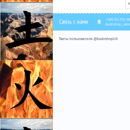
Связь с нами
+380 63 255 38
budoshop_ukra
Твиты пользователя @budoshopUA