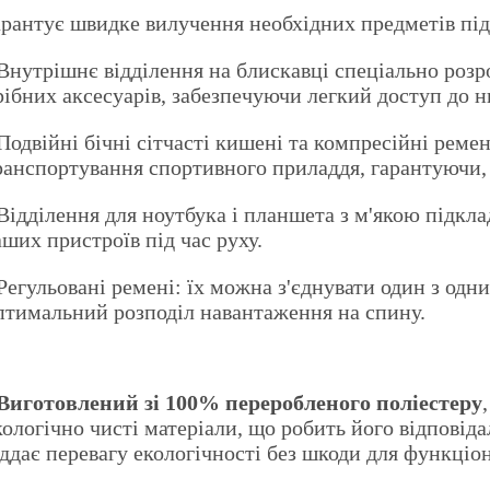
арантує швидке вилучення необхідних предметів під 
 Внутрішнє відділення на блискавці спеціально розр
рібних аксесуарів, забезпечуючи легкий доступ до н
 Подвійні бічні сітчасті кишені та компресійні реме
ранспортування спортивного приладдя, гарантуючи, 
 Відділення для ноутбука і планшета з м'якою підкла
аших пристроїв під час руху.
 Регульовані ремені: їх можна з'єднувати один з одн
птимальний розподіл навантаження на спину.
Виготовлений зі 100% переробленого поліестеру
кологічно чисті матеріали, що робить його відповід
іддає перевагу екологічності без шкоди для функціо