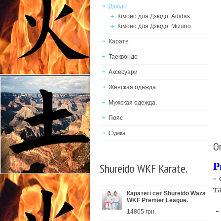
Дзюдо
Кімоно для Дзюдо. Adidas.
Кімоно для Дзюдо. Mizuno.
Карате
Таеквондо
Аксесуари
Женская одежда.
Мужская одежда.
Пояс
Сумка
О
Р
Shureido WKF Karate.
-
т
Каратегі сет Shureido Waza
WKF Premier League.
-
14805 грн.