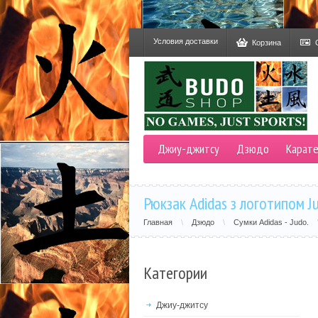
Условия доставки
Корзина
Джиу-джитсу
Дзюдо
Карат
Рюкзак Adidas з логотипом J
Главная
\
Дзюдо
\
Сумки Adidas - Judo.
Категории
Джиу-джитсу