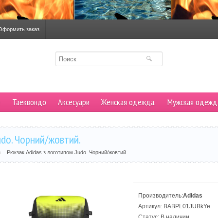
Оформить заказ
е
Таеквондо
Аксесуари
Женская одежда.
Мужская одежд
udo. Чорний/жовтий.
\
Рюкзак Adidas з логотипом Judo. Чорний/жовтий.
Производитель:
Adidas
Артикул: BABPL01JUBkYe
Статус: В наличии