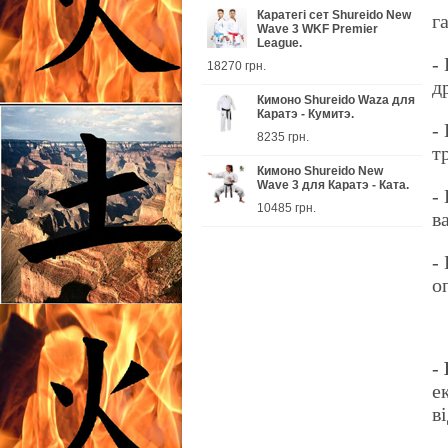
Каратегі сет Shureido New
г
Wave 3 WKF Premier
League.
-
18270 грн.
д
Кимоно Shureido Waza для
Каратэ - Кумитэ.
-
8235 грн.
т
Кимоно Shureido New
Wave 3 для Каратэ - Ката.
-
10485 грн.
в
-
о
-
е
в