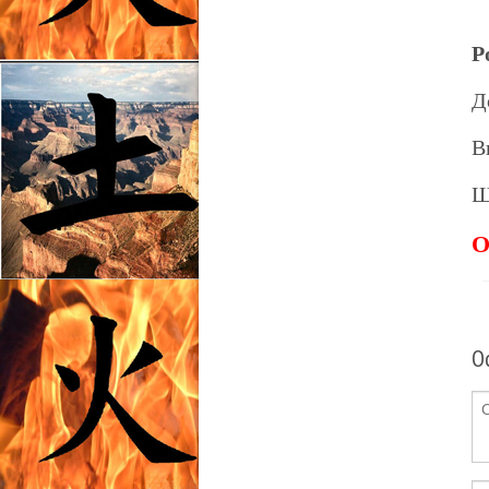
Р
Д
В
Ш
О
О