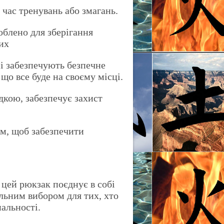
час тренувань або змагань.
облено для зберігання
их
ні забезпечують безпечне
що все буде на своєму місці.
дкою, забезпечує захист
им, щоб забезпечити
, цей рюкзак поєднує в собі
альним вибором для тих, хто
нальності.