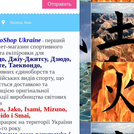
Отправить
Україна, Київ
oShop Ukraine
перший
-
нет-магазин спортивного
та екіпіровки для
до, Джіу-Джитсу, Дзюдо,
е, Таеквондо,
ивних єдиноборств та
ійських видів спорту, що
ється доставкою та
зацією оригінальної
кції виробництва світових
в
s, Jako, Isami, Mizuno,
ido і Smai,
працює на території України
-го року.