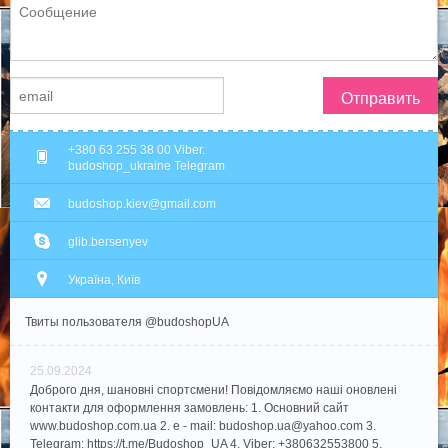
Отправить
+380 63 255 38 00 Viber.
budoshop_ukraine Telegram
budoshop.kiev@gmail.com
glib.bersenyev
Україна, Київ
Твиты пользователя @budoshopUA
25.09.2024
Доброго дня, шановні спортсмени! Повідомляємо наші оновлені
контакти для оформлення замовлень: 1. Основний сайт
www.budoshop.com.ua 2. e - mail: budoshop.ua@​yahoo.com 3.
Telegram: https://t.me/Budoshop_UA 4. Viber: +380632553800 5.