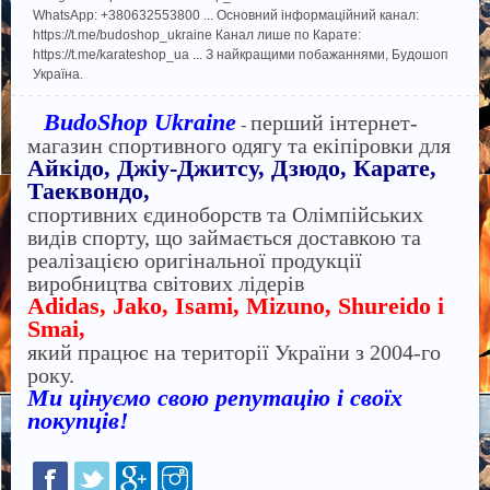
WhatsApp: +380632553800 ... Основний інформаційний канал:
https://t.me/budoshop_ukraine Канал лише по Карате:
https://t.me/karateshop_ua ... З найкращими побажаннями, Будошоп
Україна.
BudoShop Ukraine
перший інтернет-
-
магазин спортивного одягу та екіпіровки для
Айкідо, Джіу-Джитсу, Дзюдо, Карате,
Таеквондо,
спортивних єдиноборств та Олімпійських
видів спорту, що займається доставкою та
реалізацією оригінальної продукції
виробництва світових лідерів
Adidas, Jako, Isami, Mizuno, Shureido і
Smai,
який працює на території України з 2004-го
року.
Ми цінуємо свою репутацію і своїх
покупців!